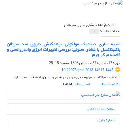
کلیدواژه‌ها =
غشای سلول سرطانی
تعداد مقالات:
1
شبیه سازی دینامیک مولکولی برهمکنش داروی ضد سرطان
پاکلیتاکسل با غشای سلولی: بررسی تغییرات انرژی واندروالسی و
فاصله مرکز جرم
دوره 17، شماره 57، تابستان 1398، صفحه
15-25
10.22075/jme.2018.14617.1445
مائده رحیم نژاد، بهمن وحیدی، بهمن ابراهیمی حسین زاده، فاطمه یزدیان
مشاهده مقاله
اصل مقاله
1.48 M
مقالات آماده انتشار
شماره جاری