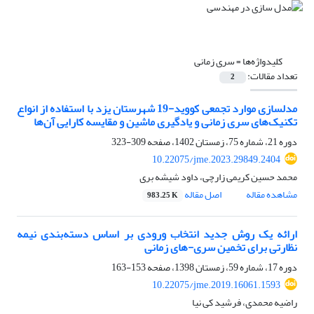
کلیدواژه‌ها =
سری زمانی
تعداد مقالات:
2
مدلسازی موارد تجمعی کووید-19 شهرستان یزد با استفاده از انواع
تکنیک‌های سری زمانی و یادگیری ماشین و مقایسه کارایی آن‌ها
دوره 21، شماره 75، زمستان 1402، صفحه
309-323
10.22075/jme.2023.29849.2404
محمد حسین کریمی زارچی، داود شیشه بری
مشاهده مقاله
اصل مقاله
983.25 K
ارائه یک روش جدید انتخاب ورودی بر اساس دسته‌بندی نیمه
نظارتی برای تخمین سری-های زمانی
دوره 17، شماره 59، زمستان 1398، صفحه
153-163
10.22075/jme.2019.16061.1593
راضیه محمدی، فرشید کی نیا