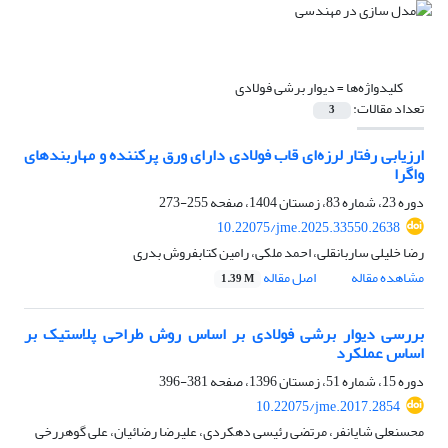
کلیدواژه‌ها =
دیوار برشی فولادی
تعداد مقالات:
3
ارزیابی رفتار لرزه‌ای قاب فولادی دارای ورق پرکننده و مهاربندهای
واگرا
دوره 23، شماره 83، زمستان 1404، صفحه
255-273
10.22075/jme.2025.33550.2638
رضا خلیلی ساربانقلی، احمد ملکی، رامین کتابفروش بدری
مشاهده مقاله
اصل مقاله
1.39 M
بررسی دیوار برشی فولادی بر اساس روش طراحی پلاستیک بر
اساس عملکرد
دوره 15، شماره 51، زمستان 1396، صفحه
381-396
10.22075/jme.2017.2854
محسنعلی شایانفر، مرتضی رئیسی دهکردی، علیرضا رضائیان، علی گوهررخی