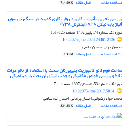
مشاهده مقاله
اصل مقاله
714.09 K
بررسی تجربی تأثیرات کاربرد روان کاری کمینه در سنگ‌زنی سوپر
آلیاژ پایه نیکل ۷۳۸ (اینکونل ۷۳۸)
دوره 21، شماره 74، پاییز 1402، صفحه
125-151
10.22075/jme.2023.24361.2136
محسن خزلی، حسین حاتمی
مشاهده مقاله
اصل مقاله
3.33 M
ساخت فوم نانو کامپوزیت پلی‌یورتان سخت با استفاده از نانو ذرات
SiC و بررسی خواص مکانیکی و جذب انرژی آن تحت بار دینامیکی
دوره 16، شماره 53، تابستان 1397، صفحه
1-7
10.22075/jme.2017.5814.
محمد جواد رضوانی، احسان برهانی، احسان الله شاهی
مشاهده مقاله
اصل مقاله
824.35 K