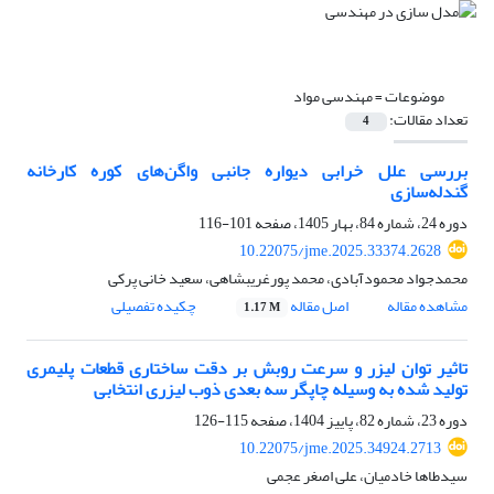
موضوعات =
مهندسی مواد
تعداد مقالات:
4
بررسی علل خرابی دیواره جانبی واگن‌های کوره کارخانه
گندله‌سازی
دوره 24، شماره 84، بهار 1405، صفحه
101-116
10.22075/jme.2025.33374.2628
محمدجواد محمودآبادی، محمد پورغریبشاهی، سعید خانی پرکی
مشاهده مقاله
اصل مقاله
چکیده تفصیلی
1.17 M
تاثیر توان لیزر و سرعت روبش بر دقت ساختاری قطعات پلیمری
تولید شده به وسیله چاپگر سه بعدی ذوب لیزری انتخابی
دوره 23، شماره 82، پاییز 1404، صفحه
115-126
10.22075/jme.2025.34924.2713
سیدطاها خادمیان، علی اصغر عجمی