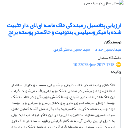
ارزیابی پتانسیل رمبندگی خاک ماسه ای لای دار تثبیت
شده با میکروسیلیس، بنتونیت و خاکستر پوسته برنج
نویسندگان
عبدالحسین حداد
سید حسین دستی گردی
دانشگاه سمنان
10.22075/jme.2017.1718
چکیده
خاک‌های رمبنده، در حالت طبیعی نهشتههایی سست و دارای ساختار
متخلخل بوده و بیشتر در مناطق خشک و بیابانی یافت می‌شوند. ذرات
این خاک‌ها در حالت غیر اشباع توسط کشش مویینگی و در حالت خشک
توسط عوامل سیمانتاسیون نظیر پیوندهای رسی و سیلتی و یا توسط
مواد چسبنده مانند کربنات کلسیم به یکدیگر متصل گشته که این عامل
سیمانتاسیون مقاومت ظاهری بالایی را در این خاکها ایجاد مینماید. ولی
به دلیل از بین رفتن آن به هنگام افزایش رطوبت، ساختار خاک فرو
میریزد. شهر سمنان به واسطه قرارگیری در منطقه خشک و رمبنده