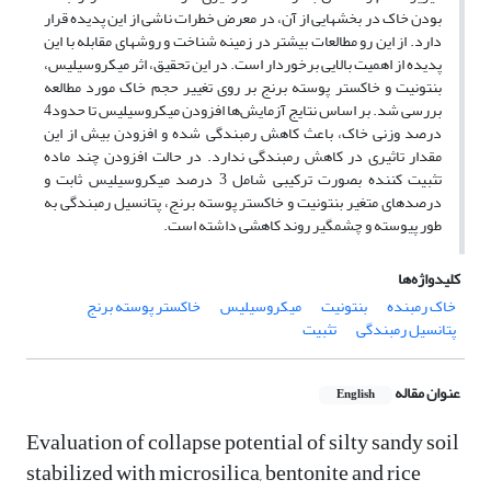
بودن خاک در بخشهایی از آن، در معرض خطرات ناشی از این پدیده قرار
دارد. از این رو مطالعات بیشتر در زمینه شناخت و روشهای مقابله با این
پدیده از اهمیت بالایی برخوردار است. در این تحقیق، اثر میکروسیلیس،
بنتونیت و خاکستر پوسته برنج بر روی تغییر حجم خاک مورد مطالعه
بررسی شد. بر اساس نتایج آزمایش‌ها افزودن میکروسیلیس تا حدود4
درصد وزنی خاک، باعث کاهش رمبندگی شده و افزودن بیش از این
مقدار تاثیری در کاهش رمبندگی ندارد. در حالت افزودن چند ماده
تثبیت کننده بصورت ترکیبی شامل 3 درصد میکروسیلیس ثابت و
درصدهای متغیر بنتونیت و خاکستر پوسته برنج، پتانسیل رمبندگی به
طور پیوسته و چشمگیر روند کاهشی داشته است.
کلیدواژه‌ها
خاک رمبنده
بنتونیت
میکروسیلیس
خاکستر پوسته برنج
پتانسیل رمبندگی
تثبیت
عنوان مقاله
English
Evaluation of collapse potential of silty sandy soil
stabilized with microsilica, bentonite and rice