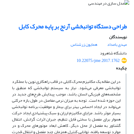
طراحی دستگاه توانبخشی آرنج بر پایه محرک کابل
نویسندگان
مهدی بامداد
همایون زرشناس
دانشگاه شاهرود
10.22075/jme.2017.1762
چکیده
در این مقاله یک مکانیزم محرک کابلی در قالب راهکاری نوین با عملکرد
توانبخشی معرفی می‌شود. نیاز به سیستم توانبخشی که منطبق با
مشخصه‌های فیزیکی انسان باشد، موجب پیدایش طرح‌های جدید در
این حوزه شده است. توجه به میزان نرمی مفاصل در طول بازه حرکتی
می‌تواند در ایجاد احساس بهتر برای بیمار و موفقیت برنامه توانبخشی
بسیار موثر باشد. مزایای مکانیزم ارزان و سبک پیشنهادی ایجاد حرکت
هموار برای مفصل با سختی قابل تنظیم، جبران اثرات گرانش، انتقال
گشتاور به مفصل از محل دیگر، کاهش ابعاد موتورهای محرک و در
موارد توسعه یافته، توانایی کنترل همزمان چند مفصل و انتقال قدرت