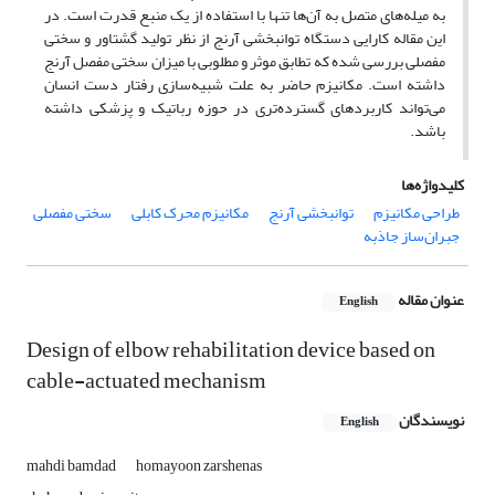
به میله‌های متصل به آن‌ها تنها با استفاده از یک منبع قدرت است. در
این مقاله کارایی دستگاه توانبخشی آرنج از نظر تولید گشتاور و سختی
مفصلی بررسی شده که تطابق موثر و مطلوبی با میزان سختی مفصل آرنج
داشته است. مکانیزم حاضر به علت شبیه‌سازی رفتار دست انسان
می‌تواند کاربردهای گسترده‌تری در حوزه رباتیک و پزشکی داشته
باشد.
کلیدواژه‌ها
طراحی مکانیزم
توانبخشی آرنج
مکانیزم محرک کابلی
سختی مفصلی
جبران‌ساز جاذبه
عنوان مقاله
English
Design of elbow rehabilitation device based on
cable-actuated mechanism
نویسندگان
English
mahdi bamdad
homayoon zarshenas