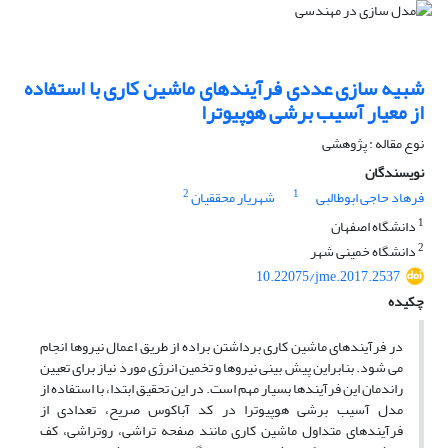
شبیه سازی عددی فرآیندهای ماشین کاری با استفاده
از معیار آسیب برشی هوپیوترا
نوع مقاله : پژوهشی
نویسندگان
2
1
فرهاد حاجی ابوطالبی
شهریار محققیان
1
دانشگاه اصفهان
2
دانشگاه خمینی شهر
10.22075/jme.2017.2537
چکیده
در فرآیندهای ماشین کاری برداشتن براده از طریق اعمال نیروها انجام
می شود. بنابراین پیش بینی نیروها و تخمین انرژی مورد نیاز برای تعیین
راندمان این فرآیندها بسیار مهم است. در این تحقیق ابتدا، با استفاده از
مدل آسیب برشی هوپیوترا در کد آباکوس صریح، تعدادی از
فرآیندهای متداول ماشین کاری مانند صفحه تراشی، روتراشی، کف