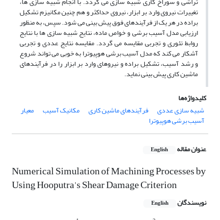
تراشی و سوراخ کاری شبیه سازی می گردد. با انجام شبیه سازی ها،
تغییرات نیروی وارد بر ابزار، نیروی حداکثر و هم چنین مکانیزم تشکیل
براده در هر یک از فرآیندهای فوق پیش بینی می شود. سپس، به منظور
ارزیابی مدل آسیب برشی و خواص ماده، نتایج شبیه سازی ها با نتایج
روابط تئوری و تجربی مقایسه می گردد. مقایسه نتایج عددی و تجربی
آشکار می کند که مدل آسیب برشی هوپیوترا به خوبی می تواند شروع
و رشد آسیب، تشکیل براده و نیروهای وارد بر ابزار را در فرآیندهای
ماشین کاری پیش بینی نماید.
کلیدواژه‌ها
شبیه سازی عددی
فرآیندهای ماشین کاری
مکانیک آسیب
معیار
آسیب برشی هوپیوترا
عنوان مقاله
English
Numerical Simulation of Machining Processes by
Using Hooputra's Shear Damage Criterion
نویسندگان
English