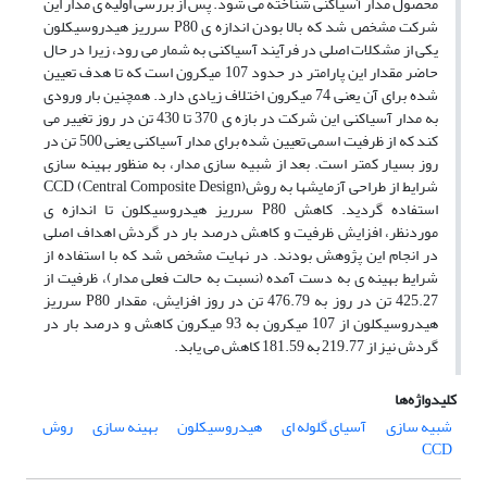
محصول مدار آسیاکنی شناخته می شود. پس از بررسی اولیه ی مدار این
شرکت مشخص شد که بالا بودن اندازه ی P80 سرریز هیدروسیکلون
یکی از مشکلات اصلی در فرآیند آسیاکنی به شمار می رود، زیرا در حال
حاضر مقدار این پارامتر در حدود 107 میکرون است که تا هدف تعیین
شده برای آن یعنی 74 میکرون اختلاف زیادی دارد. همچنین بار ورودی
به مدار آسیاکنی این شرکت در بازه ی 370 تا 430 تن در روز تغییر می
کند که از ظرفیت اسمی تعیین شده برای مدار آسیاکنی یعنی 500 تن در
روز بسیار کمتر است. بعد از شبیه سازی مدار، به منظور بهینه سازی
شرایط از طراحی آزمایشها به روش(CCD (Central Composite Design
استفاده گردید. کاهش P80 سرریز هیدروسیکلون تا اندازه ی
موردنظر، افزایش ظرفیت و کاهش درصد بار در گردش اهداف اصلی
در انجام این پژوهش بودند. در نهایت مشخص شد که با استفاده از
شرایط بهینه ی به دست آمده (نسبت به حالت فعلی مدار)، ظرفیت از
425.27 تن در روز به 476.79 تن در روز افزایش، مقدار P80 سرریز
هیدروسیکلون از 107 میکرون به 93 میکرون کاهش و درصد بار در
گردش نیز از 219.77 به 181.59 کاهش می یابد.
کلیدواژه‌ها
شبیه سازی
آسیای گلوله ای
هیدروسیکلون
بهینه سازی
روش
CCD