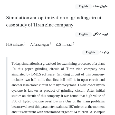
عنوان مقاله
English
Simulation and optimization of grinding circuit
case study of Tiran zinc company
نویسندگان
English
1
1
2
H.A mirzaei
A farzanegan
Z.S mirzaei
چکیده
English
Today, simulation is a great tool for examining processes of a plant
.In this paper, grinding circuit of Tiran zinc company was
simulated by BMCS software. Grinding circuit of this company
includes two ball mills, that first ball mill is in open circuit and
another is in closed circuit with hydro cyclone. Overflow of hydro
cyclone is known as product of grinding circuit. After initial
studies on circuit of this company, it was found that high value of
P80 of hydro cyclone overflow is a One of the main problems,
because value of this parameter is almost 107 micron at the moment
and it is different with determined target of 74 micron. Also input