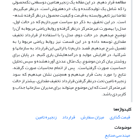
مطالعه قرار دهیم. در این مقاله یک زنجیره­تامین دوسطحی تک­محصولی
را که شامل یک تولیدکننده و یک خرده­فروش است، درنظر می­گیریم.
تقاضا نیز تابعی وابسته به قیمت و کیفیت محصول درنظر گرفته شده­
است. در این تحقیق، به ذکر دو سیاست می­پردازیم که در حالت اول،
مدل را به­صورت غیر­متمرکز درنظر گرفته و روابط ریاضی مربوط به آن را
توضیح می­دهیم. در حالت دوم، مدل را با استفاده از قرارداد تخفیف
مقداری توسعه داده و در این قسمت نیز روابط ریاضی مربوط را به
تفصیل شرح می­دهیم. قصد داریم تا با ارائه­ی این قرارداد به سازمان­ها و
شرکت­ها، در افزایش عواید و درآمدهایشان یاری کنیم. در پایان برای
روشن­تر بیان کردن موضوع، یک مثال عددی آورده­شده و سپس تحلیل
حساسیت صورت گرفته­است. پس از اتمام محاسبات صورت گرفته،
نتایج را مورد بحث قرار می­دهیم و همچنین نشان می­دهیم که سود
زنجیره تامین تحت درنظر گرفتن قرارداد تخفیف مقداری، بیشتر از حالت
غیرمتمرکز است که این موضوع می­تواند برای مدیران سازمان­ها جذاب و
کاربردی باشد.
کلیدواژه‌ها
قیمت گذاری
میزان سفارش
قرارداد
زنجیره تامین
موضوعات
مهندسی صنایع