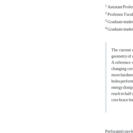
1
Assistant Profe
2
Professor, Facu
3
Graduate studen
4
Graduate studen
The current 
geometry of 
A reference 
changing core
more hardness
holes perform
energy dissip
reach to half
core brace, bu
Perforated core 