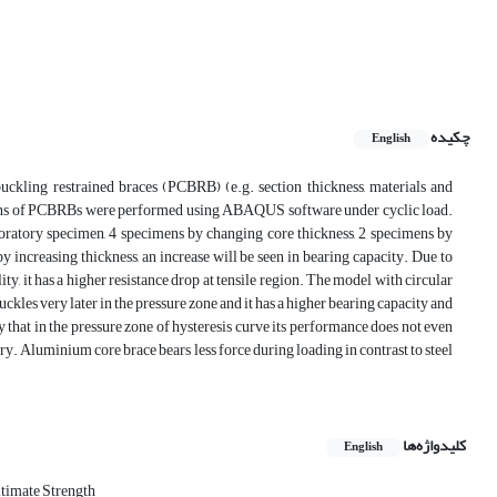
چکیده
English
buckling restrained braces (PCBRB) (e.g. section thickness, materials and
cimens of PCBRBs were performed using ABAQUS software under cyclic load.
oratory specimen, 4 specimens by changing core thickness, 2 specimens by
 increasing thickness, an increase will be seen in bearing capacity. Due to
ty, it has a higher resistance drop at tensile region. The model with circular
ckles very later in the pressure zone and it has a higher bearing capacity and
 that in the pressure zone of hysteresis curve its performance does not even
ry. Aluminium core brace bears less force during loading in contrast to steel
کلیدواژه‌ها
English
timate Strength