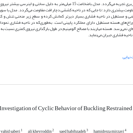
مصرفی هسته. نتایج بیانگر آن است که با افزایش ضخامت؛ افزایش ظرفیت باربری تجربه می‌گردد. مدل باضخامت 15 میلی‌متر به دلیل 
ومت بیشتری دارد؛ تا جایی که در ناحیه کششی دچار افت مقاومت می‌گردد. مدل با سوراخ
 بیضی و مستطیل در ناحیه فشاری بسیار دیرتر کمانش کرده و سطح زیر منحنی تنش و 
اخ‌های هسته مستطیل دارای عملکرد پایینی است. به‌طوری‌که در ناحیه فشاری نمودار
ای نمی‌رسد. هسته مهاربند با مصالح آلومینیم در طول بارگذاری نیروی کمتری نسبت به 
ناحیه فشاری جبران می‌نماید.
 نهایی
Investigation of Cyclic Behavior of Buckling Restrain
1
2
3
4
vahid saberi
ali kheyroddin
saed habibzadeh
hamidreza mirzayi