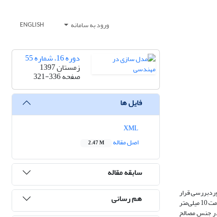
ورود به سامانه
ENGLISH
دوره 16، شماره 55
زمستان 1397
صفحه
321-336
فایل ها
XML
اصل مقاله
2.47 M
سابقه مقاله
 سوراخ‌های هسته موردبررسی قرار
هم رسانی
می‌گیرد. مدل‌سازی و تحلیل عددی 8 نمونه هسته مهاربند PCBRB با استفاده از نرم‌افزار المان محدود ABAQUS تحت بار چرخه‌ای انجام گرفت؛ یک نمونه مرجع باضخامت 10 میلی‌متر
 در جنس مصالح