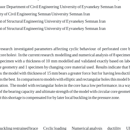
ssor, Department of Civil Engineering, University of Eyvanekey, Semnan, Iran
lty of Civil Engineering, Semnan University, Semnan, Iran
t of Structural Engineering, University of Eyvanekey, Semnan, Iran
t of Structural Engineering, University of Eyvanekey, Semnan, Iran
research investigated parameters affecting cyclic behaviour of perforated core 
core holes). In the current research, modelling and numerical analysis of 8 spe
specimen with a thickness of 10 mm modelled and validated exactly based on lab
 geometry and 1 specimen by changing core material used. Results indicate that by
, the model with thickness of 15 mm bears a greater force, but for having less ductili
s the best. In comparison to models with elliptic and rectangular holes, this model bu
ation. The model with rectangular holes in the core has a low performance; in a way
 of the bearing capacity and ultimate strength of the model with circular core geomet
t this shortage is compensated for by later local buckling in the pressure zone.
buckling restrained brace
Cyclic loading
Numerical analysis
ductility
Ul