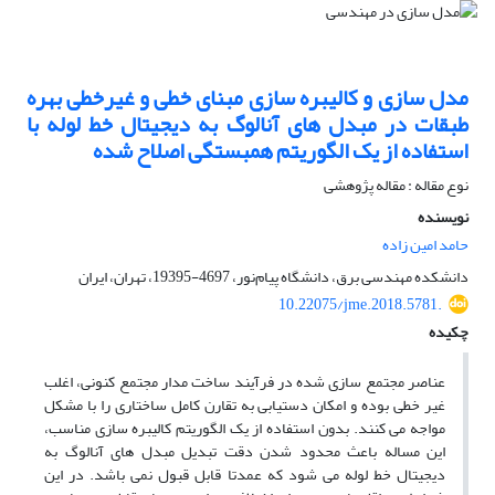
مدل سازی و کالیبره سازی مبنای خطی و غیرخطی بهره
طبقات در مبدل های آنالوگ به دیجیتال خط لوله با
استفاده از یک الگوریتم همبستگی اصلاح شده
نوع مقاله : مقاله پژوهشی
نویسنده
حامد امین زاده
دانشکده مهندسی برق، دانشگاه پیام‌نور، 4697-19395، تهران، ایران
10.22075/jme.2018.5781.
چکیده
عناصر مجتمع سازی شده در فرآیند ساخت مدار مجتمع کنونی، اغلب
غیر خطی بوده و امکان دستیابی به تقارن کامل ساختاری را با مشکل
مواجه می کنند. بدون استفاده از یک الگوریتم کالیبره سازی مناسب،
این مساله باعث محدود شدن دقت تبدیل مبدل های آنالوگ به
دیجیتال خط لوله می شود که عمدتا قابل قبول نمی باشد. در این