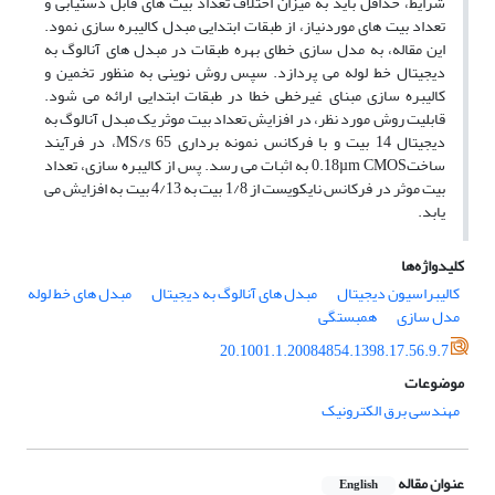
شرایط، حداقل باید به میزان اختلاف تعداد بیت های قابل دستیابی و
تعداد بیت های موردنیاز، از طبقات ابتدایی مبدل کالیبره سازی نمود.
این مقاله، به مدل سازی خطای بهره طبقات در مبدل های آنالوگ به
دیجیتال خط لوله می پردازد. سپس روش نوینی به منظور تخمین و
کالیبره سازی مبنای غیرخطی خطا در طبقات ابتدایی ارائه می شود.
قابلیت روش مورد نظر، در افزایش تعداد بیت موثر یک مبدل آنالوگ به
دیجیتال 14 بیت و با فرکانس نمونه برداری MS/s 65، در فرآیند
ساخت0.18µm CMOS به اثبات می رسد. پس از کالیبره سازی، تعداد
بیت موثر در فرکانس نایکویست از 1/8 بیت به 4/13 بیت به افزایش می
یابد.
کلیدواژه‌ها
کالیبراسیون دیجیتال
مبدل های آنالوگ به دیجیتال
مبدل های خط لوله
مدل سازی
همبستگی
20.1001.1.20084854.1398.17.56.9.7
موضوعات
مهندسی برق الکترونیک
عنوان مقاله
English