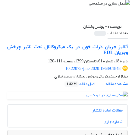
نویسنده =
یونس بخشان
تعداد مقالات:
1
آنالیز جریان ذرات خون در یک میکروکانال تحت تاثیر چرخش
وجریان EDL
دوره 18، شماره 61، تابستان 1399، صفحه
111-120
10.22075/jme.2020.19689.1848
بهناز ارجمندکرمانی، یونس بخشان، سعید نیازی
مشاهده مقاله
اصل مقاله
1.82 M
مقالات آماده انتشار
شماره جاری
شماره‌های پیشین نشریه