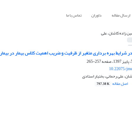
ارسال مقاله
داوران
تماس با ما
ن زاده کاشان، علی
ر شرایط بهره برداری متغیر از ظرفیت و ضریب اهمیت کلاس بیمار در بیما
257-265
10.22075/jme
ان، علی رحمانی، بختیار استادی
اصل مقاله
797.38 K