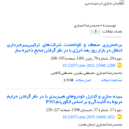
نویسنده =
محمدرضا انصاری
تعداد مقالات:
3
برنامه‌ریزی منعطف و کوتاه‌مدت شرکت‌های ترکیبی‌بهره‌برداری
انتقال در بازار روز بعد انرژی با در نظر گرفتن منابع ذخیره ساز
دوره 20، شماره 70، پاییز 1401، صفحه
195-208
10.22075/jme.2022.25946.2208
محمدرضا انصاری، مصطفی یقتین، مصطفی کاظمی
مشاهده مقاله
اصل مقاله
1.73 M
بهینه سازی و کنترل خودروهای هیبریدی با در نظر گرفتن جرایم
مربوط به آلایندگی و بر اساس الگوریتم PSO
دوره 17، شماره 57، تابستان 1398، صفحه
227-239
10.22075/jme.2019.16666.1651
محمدرضا انصاری، ایمان همت