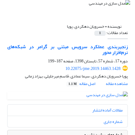
نویسنده =
خسرویان دهکردی، پویا
تعداد مقالات:
1
زنجیربندی عملکرد سرویس مبتنی بر گرامر در شبکه‌های
نرم‌افزار محور
دوره 17، شماره 57، تابستان 1398، صفحه
187-199
10.22075/jme.2019.14463.1428
پویا خسرویان دهکردی، سیما عمادی، قاسم میرجلیلی، بهزاد زمانی
مشاهده مقاله
اصل مقاله
1.1 M
مقالات آماده انتشار
شماره جاری
شماره‌های پیشین نشریه