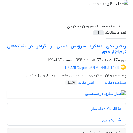
نویسنده =
پویا خسرویان دهکردی
تعداد مقالات:
1
زنجیربندی عملکرد سرویس مبتنی بر گرامر در شبکه‌های
نرم‌افزار محور
دوره 17، شماره 57، تابستان 1398، صفحه
187-199
10.22075/jme.2019.14463.1428
پویا خسرویان دهکردی، سیما عمادی، قاسم میرجلیلی، بهزاد زمانی
مشاهده مقاله
اصل مقاله
1.1 M
مقالات آماده انتشار
شماره جاری
شماره‌های پیشین نشریه