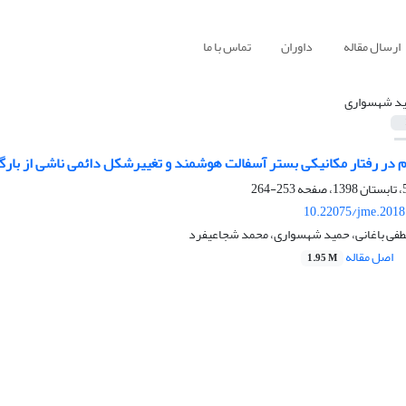
ارسال مقاله
داوران
تماس با ما
د شهسواری
 در رفتار مکانیکی بستر آسفالت هوشمند و تغییرشکل دائمی ناشی از بارگ
253-264
10.22075/jme.2018
صطفی باغانی، حمید شهسواری، محمد شجاعیفرد
اصل مقاله
1.95 M