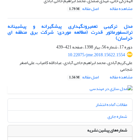
الهه زکی خانی، مهدی صمدی، محمد ابراهیم حاجی آبادی
مشاهده مقاله
اصل مقاله
1.79 M
مدل ترکیبی تعمیر‏و‏نگهداری پیشگیرانه و پیشبینانه
ترانسفورماتور قدرت (مطالعه موردی: شرکت برق منطقه ‏ای
خراسان)
دوره 17، شماره 56، بهار 1398، صفحه
421-439
10.22075/jme.2018.15622.1554
علی کریم آبادی، محمد ابراهیم حاجی آبادی، عبادالله کامیاب، علی اصغر
شجاعی
مشاهده مقاله
اصل مقاله
1.56 M
مقالات آماده انتشار
شماره جاری
شماره‌های پیشین نشریه