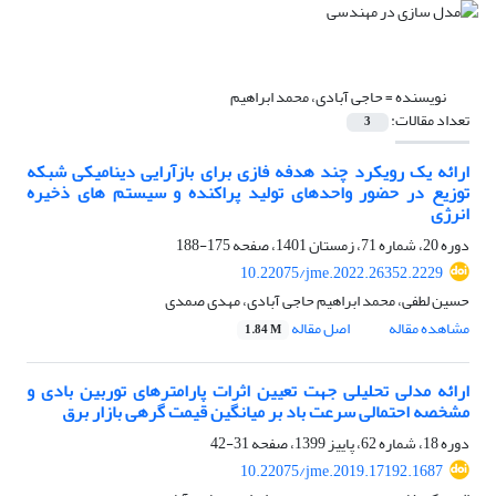
نویسنده =
حاجی آبادی، محمد ابراهیم
تعداد مقالات:
3
ارائه یک رویکرد چند هدفه فازی برای بازآرایی دینامیکی شبکه
توزیع در حضور واحدهای تولید پراکنده و سیستم های ذخیره
انرژی
دوره 20، شماره 71، زمستان 1401، صفحه
175-188
10.22075/jme.2022.26352.2229
حسین لطفی، محمد ابراهیم حاجی آبادی، مهدی صمدی
مشاهده مقاله
اصل مقاله
1.84 M
ارائه مدلی تحلیلی جهت تعیین اثرات پارامترهای توربین بادی و
مشخصه احتمالی سرعت باد بر میانگین قیمت گرهی بازار برق
دوره 18، شماره 62، پاییز 1399، صفحه
31-42
10.22075/jme.2019.17192.1687