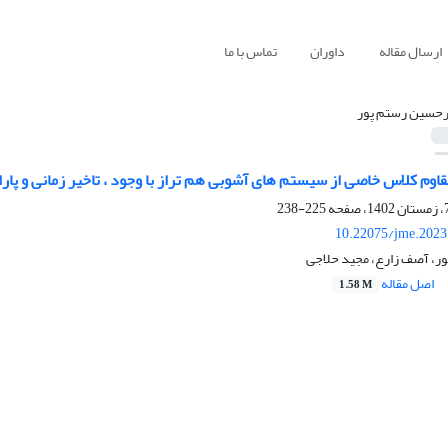
ارسال مقاله
داوران
تماس با ما
رحسین رستم پور
وم کلاس خاصی از سیستم های آشوبی هم تراز با وجود ، تاخیر زمانی و پا
225-238
10.22075/jme.2023
ر، آصف زارع، مجید حلاجی
اصل مقاله
1.58 M