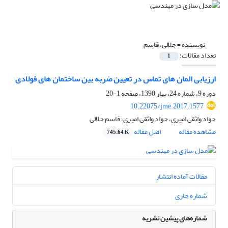
نویسنده =
جلالی، قاسم
تعداد مقالات:
1
ارزیابی المان‏ های تماس در تعیین ضربه بین ساختمان‏ های فولادی
دوره 9، شماره 24، بهار 1390، صفحه
1-20
10.22075/jme.2017.1577
جواد واثقی امیری، جواد واثقی امیری، قاسم جلالی
مشاهده مقاله
اصل مقاله
745.64 K
مقالات آماده انتشار
شماره جاری
شماره‌های پیشین نشریه