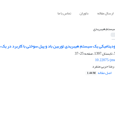
ارسال مقاله
داوران
تماس با ما
یستم هیبریدی
دینامیکی یک سیستم هیبریدی توربین باد و پیل سوختی با کاربرد در یک
25-37
10.22075/jme
رضا حربی منفرد
اصل مقاله
1.44 M