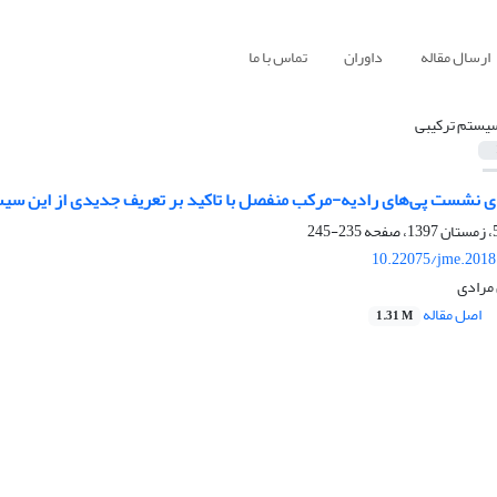
ارسال مقاله
داوران
تماس با ما
یستم ترکیبی
نشست پی‌های رادیه-مرکب منفصل با تاکید بر تعریف جدیدی از این سیست
235-245
10.22075/jme.2018
 مرادی
اصل مقاله
1.31 M