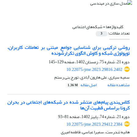
کلیدواژه‌ها =
شبکه‌های اجتماعی
تعداد مقالات:
3
روشی ترکیبی برای شناسایی جوامع مبتنی بر تعاملات کاربران،
توپولوژی شبکه و کاوش الگوی تکرارشونده
دوره 21، شماره 75، زمستان 1402، صفحه
129-145
10.22075/jme.2023.29816.2402
سمیه سیاری، علی هارون آبادی، تورج بنی رستم
مشاهده مقاله
اصل مقاله
1.36 M
کلاس‌بندی پیام‌های منتشر شده در شبکه‌های اجتماعی در بحران
کرونا بر‌اساس قطبیت آن‌ها
دوره 21، شماره 74، پاییز 1402، صفحه
81-93
10.22075/jme.2023.29412.2384
هانیه تندرست، سمیرا عباسی، فاطمه امیری