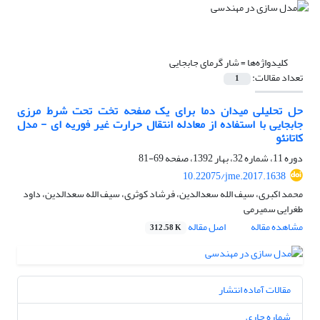
کلیدواژه‌ها =
شار گرمای جابجایی
تعداد مقالات:
1
حل تحلیلی میدان دما برای یک صفحه تخت تحت شرط مرزی
جابجایی با استفاده از معادله انتقال حرارت غیر فوریه ای - مدل
کاتانئو
دوره 11، شماره 32، بهار 1392، صفحه
69-81
10.22075/jme.2017.1638
محمد اکبری، سیف الله سعدالدین، فرشاد کوثری، سیف الله سعدالدین، داود
طغرایی سمیرمی
مشاهده مقاله
اصل مقاله
312.58 K
مقالات آماده انتشار
شماره جاری