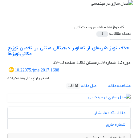
کلیدواژه‌ها =
شاخص صحت کلی
تعداد مقالات:
1
‏ حذف نویز ضربه‌ای از تصاویر دیجیتالی مبتنی بر تخمین توزیع
مکانی نویزها
دوره 12، شماره 39، زمستان 1393، صفحه
13-29
10.22075/jme.2017.1688
اصغر زارع، علی محمدزاده
مشاهده مقاله
اصل مقاله
1.84 M
مقالات آماده انتشار
شماره جاری
شماره‌های پیشین نشریه