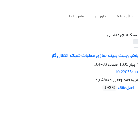
ارسال مقاله
داوران
تماس با ما
ستگاه‏های عملیاتی
اضی جهت بهینه‏ سازی عملیات شبکه انتقال گاز
93-104
10.22075/jm
ی، احمد جعفرزاده افشاری
اصل مقاله
1.05 M