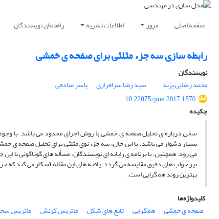
صفحه اصلی
مرور
اطلاعات نشریه
راهنمای نویسندگان
رابطه‏ سازی سه جزء مثلثی برای صفحه‏ ی خمشی
نویسندگان
محمد رضایی پژند
سید رضا سرافرازی
یاسر صادقی
10.22075/jme.2017.1570
چکیده
سخن درباره ی تحلیل صفحه ی خمشی با روش اجزای محدود می باشد. با وجود 
بسیار دشوار می باشد. با این حال، سه جزء نوی مثلثی برای تحلیل صفحه ی خمشی
می رود. همچنین، با برنامه ی رایانه ای نویسندگان، مسأله های گوناگونی با این
نیز جواب های دقیق مقایسه می گردد. یافته های این مقاله آشکار می کند که جزء
بهترین روند همگرایی است.
کلیدواژه‌ها
صفحه‏ ی خمشی
همگرایی
تابع‏ های شکل
ماتریس کرنش
ماتریس سخت