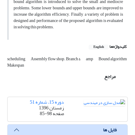
bound algorithm is introduced to solve the small and mediocre
problems. Some lower bounds and upper bounds are improved to
increase the algorithm efficiency. Finally, a variety of problem is
designed and performance of the proposed algorithm is evaluated
in solving this problems.
کلیدواژه‌ها
English
scheduling
Assembly flow shop. Branch &
amp
Bound algorithm
Makespan
مراجع
دوره 15، شماره 51
زمستان 1396
صفحه
85-98
فایل ها