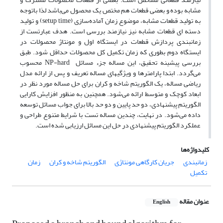
مشابه بوده و بعضی قطعات هم مختص یک محصول می‌باشد لذا باتوجه
به تولید قطعات مشابه، موضوع زمان آماده‌سازی (setup time) و تولید
دسته ای قطعات مشابه نیز نیازمند بررسی است. هدف عبارتست از
زمانبندی پردازش قطعات در ایستگاه اول و مونتاژ محصولات در
ایستگاه دوم بطوری که زمان تکمیل کل محصولات حداقل شود. طبق
بررسی پیشینه تحقیق، این مساله جزء مسائل NP-hard محسوب
می‌گردد. ابتدا پارامترها و ویژگیهای مساله تعریف و پس از ارائه مدل
ریاضی مساله، یک الگوریتم شاخه و کران برای حل مساله مورد نظر در
ابعاد کوچک و متوسط ارائه می‌شود. همچنین به منظور افزایش کارایی
الگوریتم پیشنهادی، دو حد پایین و دو حد بالا برای جواب مسائل توسعه
داده می‌شود. در نهایت، چندین مساله تست با شرایط متنوع طراحی و
عملکرد الگوریتم پیشنهادی در حل این مسائل ارزیابی شده است.
کلیدواژه‌ها
زمانبندی
جریان کارگاهی مونتاژی
الگوریتم شاخه و کران
زمان
تکمیل
عنوان مقاله
English