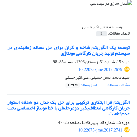
نویسنده =
علی اکبر حسنی
تعداد مقالات:
3
توسعه یک الگوریتم شاخه و کران برای حل مساله زمانبندی در
سیستم تولید جریان کارگاهی مونتاژی
دوره 15، شماره 51، زمستان 1396، صفحه
85-98
10.22075/jme.2017.2679
سید محمد حسن حسینی، علی اکبر حسنی
مشاهده مقاله
اصل مقاله
1.29 M
الگوریتم فرا ابتکاری ترکیبی برای حل یک مدل دو هدفه استوار
جریان کارگاهی انعطاف‌پذیر دومرحله‌ای با خط مونتاژ اختصاصی تحت
عدم‌قطعیت
دوره 15، شماره 50، پاییز 1396، صفحه
25-47
10.22075/jme.2017.2741