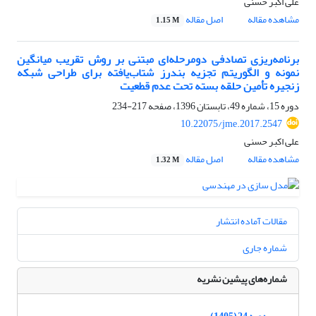
علی اکبر حسنی
مشاهده مقاله
اصل مقاله
1.15 M
برنامه‌ریزی تصادفی دومرحله‌ای مبتنی بر روش تقریب میانگین
نمونه و الگوریتم تجزیه بندرز شتاب‌یافته برای طراحی شبکه
زنجیره تأمین حلقه بسته تحت عدم قطعیت
دوره 15، شماره 49، تابستان 1396، صفحه
217-234
10.22075/jme.2017.2547
علی اکبر حسنی
مشاهده مقاله
اصل مقاله
1.32 M
مقالات آماده انتشار
شماره جاری
شماره‌های پیشین نشریه
دوره 24 (1405)