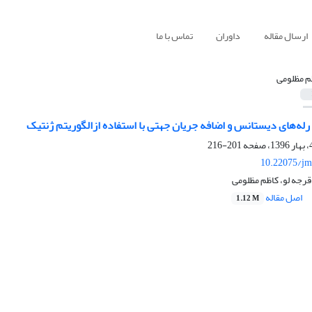
ارسال مقاله
داوران
تماس با ما
م مظلومی
له‌های دیستانس و اضافه جریان جهتی با استفاده ازالگوریتم ژنتیک
201-216
10.22075/jm
قرجه لو، کاظم مظلومی
اصل مقاله
1.12 M