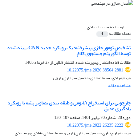
نویسنده =
سیما عمادی
تعداد مقالات:
4
تشخیص تومور مغزی پیشرفته: یک رویکرد جدید CNN بهینه شده
توسط الگوریتم جستجوی کلاغ
مقالات آماده انتشار، پذیرفته شده، انتشار آنلاین از
27 خرداد 1405
10.22075/jme.2026.38564.2881
مریم مرادی، سیما عمادی، محسن سرداری زارچی
مشاهده مقاله
چارچوبی برای استخراج آناتومی و طبقه بندی تصاویر پشه با رویکرد
یادگیری عمیق
دوره 20، شماره 70، پاییز 1401، صفحه
107-120
10.22075/jme.2022.26235.2222
مرضیه زارع نظری، محسن سرداری زارچی، سیما عمادی، هادی پورمحمدی