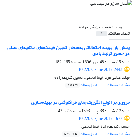
نویسنده =
حسین شریف⁯زاده
تعداد مقالات:
4
پخش بار بهینه احتمالاتی به‌منظور تعیین قیمت‌های حاشیه‌ای محلی
در حضور تولید بادی
دوره 15، شماره 48، بهار 1396، صفحه
165-182
10.22075/jme.2017.2443
میلاد غلامی فرد، نیما امجدی، حسین شریف زاده
مشاهده مقاله
اصل مقاله
2.83 M
مروری بر انواع الگوریتم‌های فراکاوشی در بهینه‌سازی
دوره 12، شماره 38، پاییز 1393، صفحه
27-43
10.22075/jme.2017.1677
حسین شریف زاده، نیما امجدی
مشاهده مقاله
اصل مقاله
673.57 K