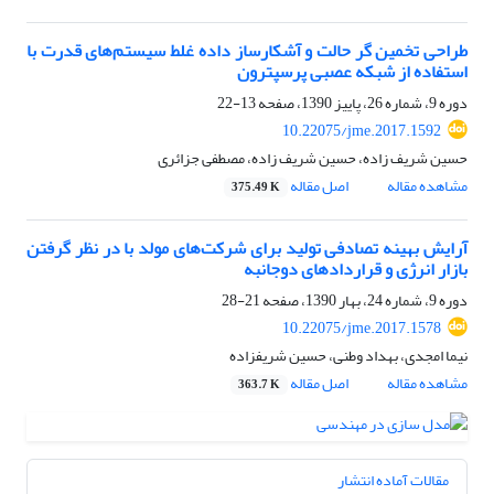
طراحی تخمین گر حالت و آشکارساز داده غلط سیستم‌های قدرت با
استفاده از شبکه عصبی پرسپترون
دوره 9، شماره 26، پاییز 1390، صفحه
13-22
10.22075/jme.2017.1592
حسین شریف زاده، حسین شریف زاده، مصطفی جزائری
مشاهده مقاله
اصل مقاله
375.49 K
آرایش بهینه تصادفی تولید برای شرکت‌های مولد با در نظر گرفتن
بازار انرژی و قراردادهای دوجانبه
دوره 9، شماره 24، بهار 1390، صفحه
21-28
10.22075/jme.2017.1578
نیما امجدی، بهداد وطنی، حسین شریف⁯زاده
مشاهده مقاله
اصل مقاله
363.7 K
مقالات آماده انتشار