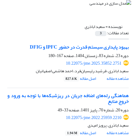
نویسنده =
سعید اباذری
تعداد مقالات:
3
بهبود پایداری سیستم قدرت در حضور IPFC و DFIG
دوره 23، شماره 83، زمستان 1404، صفحه
167-180
10.22075/jme.2025.35852.2751
سعید اباذری، فرشید رئیسیان‌فرد، احمد هاشمی اصفهانیان
مشاهده مقاله
اصل مقاله
827.6 K
هماهنگی رله‌های اضافه جریان در ریزشبکه‌ها با توجه به ورود و
خروج منابع
دوره 20، شماره 70، پاییز 1401، صفحه
33-49
10.22075/jme.2022.25959.2210
سعید اباذری، پرویز امیدی
مشاهده مقاله
اصل مقاله
1.94 M