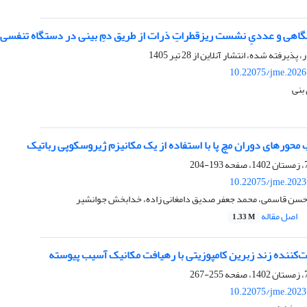
اهی و عددیِ نشست ریزقطراتِ ذرات از طریق دمِ بینی در دستگاه تنفسی 
ر، پذیرفته شده، انتشار آنلاین از
28 تیر 1405
10.22075/jme.2026
بنی
محورهای دوران مچ پا با استفاده از یک مکانیزم ژیروسکوپی رباتیک
193-204
10.22075/jme.2023
حسن قاسمی، محمد جعفر صدیق دامغانی زاده، خدابخش جوانشیر
اصل مقاله
1.33 M
ت‌کننده زند زبرین کامپوزیتی با رهیافت مکانیک آسیب پیوسته
255-267
10.22075/jme.2023