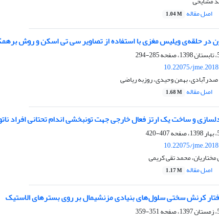
مد مشایخی
اصل مقاله
1.04 M
ن در حلقه‌ی ویلیس مغزی با استفاده از تصاویر سی تی اسکن و روش بره
285-294
10.22075/jme.2018
صدرآبادی، بهمن وحیدی، روزبه ریاضی
اصل مقاله
1.68 M
لسازی و ساخت یک ارتز فعال خارجی جهت تونبخشی اندام تحتانی افراد ناتو
407-420
10.22075/jme.2018
ی مختاریان، محمد تقی کریمی
اصل مقاله
1.17 M
ار کرنش سختی سلول‌های بنیادی مزنشیمال بر روی بسترهای الاستیک
351-359