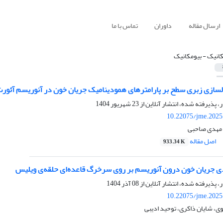
ارسال مقاله
داوران
تماس با ما
انیک - بیومکانیک
لسازی زبری سطح بر پارامترهای همودینامیک جریان خون در آنوریسم‌ آئور
ر، پذیرفته شده، انتشار آنلاین از
23 شهریور 1404
10.22075/jme.2025
مهدی صاحبی
اصل مقاله
933.34 K
 جریان خون درون آنوریسم بر روی سرخرگ قاعده‌ای حلقه‌ی ویلیس
ر، پذیرفته شده، انتشار آنلاین از
08 آذر 1404
10.22075/jme.2025
، شایان ذاکری، توحید ادیبی