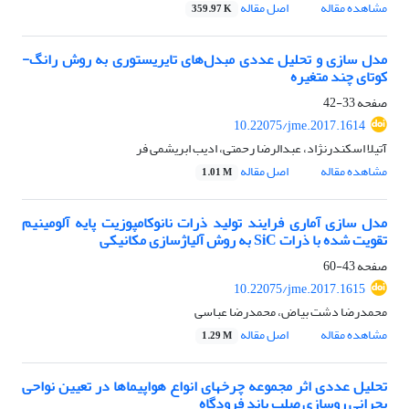
مشاهده مقاله
اصل مقاله
359.97 K
مدل سازی و تحلیل عددی مبدل‌های تایریستوری به روش رانگ-
کوتای چند متغیره
صفحه
33-42
10.22075/jme.2017.1614
آتیلا اسکندرنژاد، عبدالرضا رحمتی، ادیب ابریشمی فر
مشاهده مقاله
اصل مقاله
1.01 M
مدل سازی آماری فرایند تولید ذرات نانوکامپوزیت پایه آلومینیم
تقویت شده با ذرات SiC به روش آلیاژسازی مکانیکی
صفحه
43-60
10.22075/jme.2017.1615
محمدرضا دشت بیاض، محمدرضا عباسی
مشاهده مقاله
اصل مقاله
1.29 M
تحلیل عددی اثر مجموعه چرخ‏های انواع هواپیماها در تعیین نواحی
بحرانی روسازی صلب باند فرودگاه